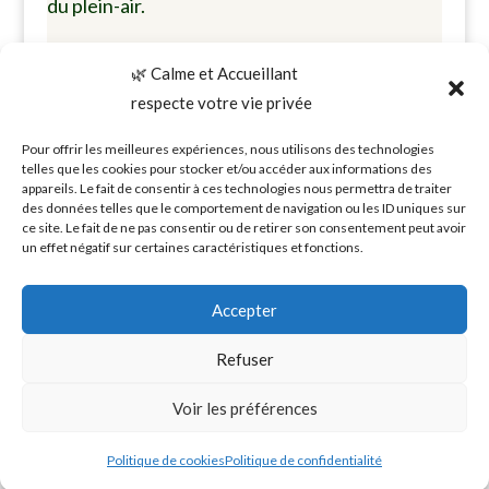
du plein-air.
D’une superficie de 50,4 hectares, le site ENS
🌿 Calme et Accueillant
s’organise autour du lac de 34 ha qui est
respecte votre vie privée
traversé par l’Indrois.
Pour offrir les meilleures expériences, nous utilisons des technologies
telles que les cookies pour stocker et/ou accéder aux informations des
appareils. Le fait de consentir à ces technologies nous permettra de traiter
des données telles que le comportement de navigation ou les ID uniques sur
ce site. Le fait de ne pas consentir ou de retirer son consentement peut avoir
un effet négatif sur certaines caractéristiques et fonctions.
Accepter
Refuser
© 2026 Gîte Calme & Accueillant – Tous
Voir les préférences
droits réservés / Montrésor • Indre-et-
Loire • Vallée de la Loire
Politique de cookies
Politique de confidentialité